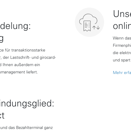
Uns
delung:
onli
g
Wenn das 
Firmenphi
ce für transaktionsstarke
die elekt
 der Lastschrift- und girocard-
und spart
nd Ihnen außerdem ein
smanagement liefert.
Mehr erf
indungsglied:
t
 und das Bezahlterminal ganz