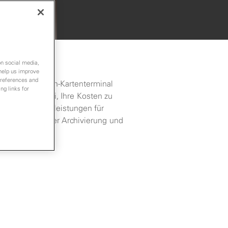
on social media,
 help us improve
preferences and
tet Ihr TeleCash-Kartenterminal
ng links for
zusätzlich dabei, Ihre Kosten zu
unseren Zusatzleistungen für
 Buchungen, der Archivierung und