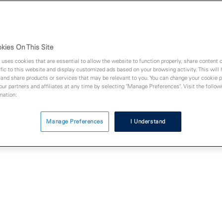
kies On This Site
 uses cookies that are essential to allow the website to function properly, share content 
fic to this website and display customized ads based on your browsing activity. This will
bei
 and share products or services that may be relevant to you. You can change your cookie 
Bei allen anfallenden Bezahlvorgängen leis
 our partners and affiliates at any time by selecting "Manage Preferences". Visit the followi
gute Dienste? Dann helfen wir Ihnen jetzt 
mation:
ptanz
senken und die Gewinne zu steigern: Mit 
bargeldlose Zahlungen, unter anderem bei
Manage Preferences
I Understand
Integration.