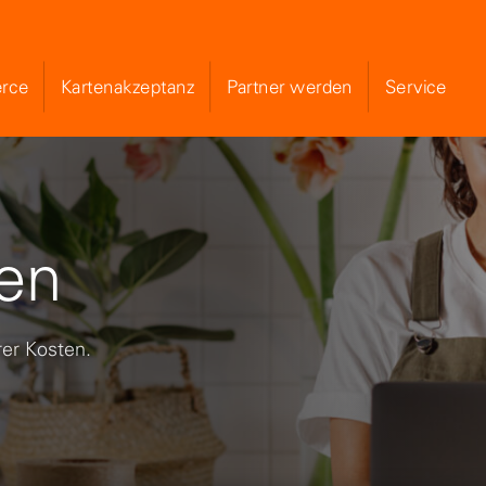
rce
Kartenakzeptanz
Partner werden
Service
Skip to Main Content
en
rer Kosten.