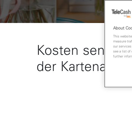
About Coo
This website
measure traf
Kosten senken 
our services
see a list of
further infor
der Kartenakze