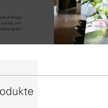
hrer Anfrage
n zurück, um
llösung für
rodukte