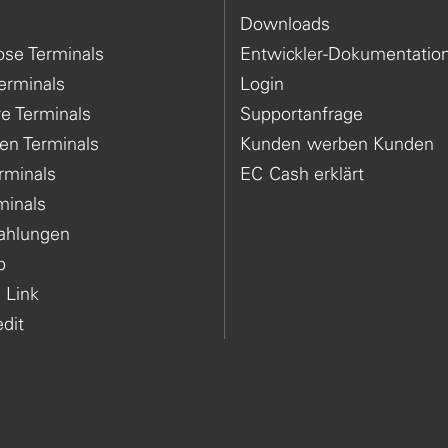
Downloads
ose Terminals
Entwickler-Dokumentatio
erminals
Login
re Terminals
Supportanfrage
en Terminals
Kunden werben Kunden
rminals
EC Cash erklärt
minals
Zahlungen
p
 Link
edit