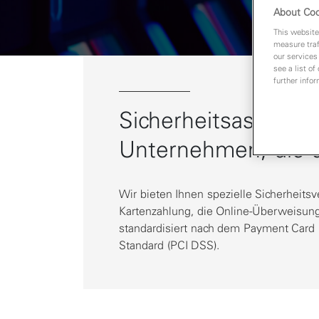
About Coo
This website
measure traf
our services
see a list of
further infor
Sicherheitsaspekte 
Unternehmen, die 
Wir bieten Ihnen spezielle Sicherheitsv
Kartenzahlung, die Online-Überweisun
standardisiert nach dem Payment Card 
Standard (PCI DSS).