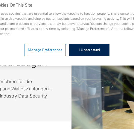
kies On This Site
 uses cookies that are essential to allow the website to function properly, share content 
fic to this website and display customized ads based on your browsing activity. This will
 and share products or services that may be relevant to you. You can change your cookie 
 our partners and affiliates at any time by selecting "Manage Preferences". Visit the followi
mation:
für Ihr
Manage Preferences
I Understand
überzeugen
erfahren für die
g und Wallet-Zahlungen –
Industry Data Security