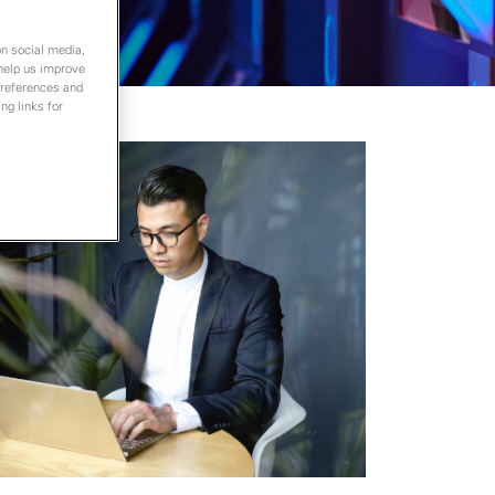
on social media,
 help us improve
preferences and
ng links for