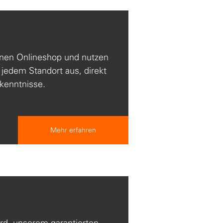
enen Onlineshop und nutzen
 jedem Standort aus, direkt
kenntnisse.
Mehr erfahren
rd, unserem garantierten