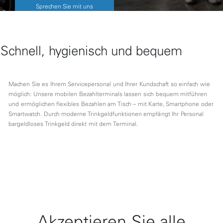
Sprechen Sie mit uns
Schnell, hygienisch und bequem
Machen Sie es Ihrem Servicepersonal und Ihrer Kundschaft so einfach wie
möglich: Unsere mobilen Bezahlterminals lassen sich bequem mitführen
und ermöglichen flexibles Bezahlen am Tisch – mit Karte, Smartphone oder
Smartwatch. Durch moderne Trinkgeldfunktionen empfängt Ihr Personal
bargeldloses Trinkgeld direkt mit dem Terminal.
Akzeptieren Sie alle