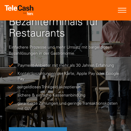
Bezahlterminals für
Restaurants
Einfachere Prozesse und mehr Umsatz mit bargeldlosen
Bezahllösungen in der Gastronomie.
Payment-Anbieter mit mehr als 30 Jahren Erfahrung
Kontaktloszahlungen per Karte, Apple Pay oder Google
Pay
bargeldloses Trinkgeld akzeptieren
sichere & einfache Kassenanbindung
garantierte Zahlungen und geringe Transaktionskosten
mit GLV