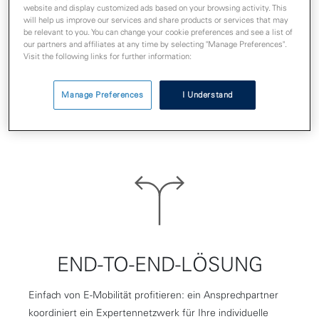
website and display customized ads based on your browsing activity. This
will help us improve our services and share products or services that may
be relevant to you. You can change your cookie preferences and see a list of
our partners and affiliates at any time by selecting "Manage Preferences".
KUNDENBINDUNG
Visit the following links for further information:
Händler, Gastronomen, Immobilienbetreiber, Arbeitgeber
Manage Preferences
I Understand
oder Kommunen: für Sie gibt es Lösungen zur
nachhaltigen Kundenbindung.
END-TO-END-LÖSUNG
Einfach von E-Mobilität profitieren: ein Ansprechpartner
koordiniert ein Expertennetzwerk für Ihre individuelle