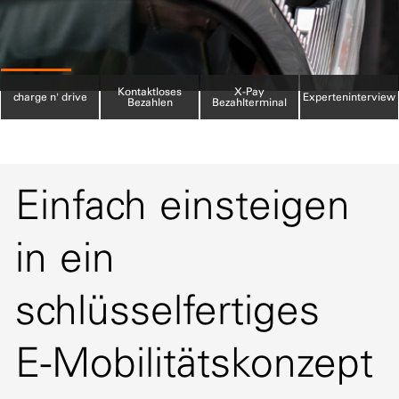
Slide Controls 1 of 4
Slide Controls 2 of 4
Slide Controls 3 of 4
Slide Controls 4
Kontaktloses
X-Pay
charge n' drive
Experteninterview
Bezahlen
Bezahlterminal
Einfach einsteigen
in ein
schlüsselfertiges
E-Mobilitätskonzept