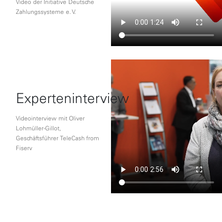
Video der Initiative Deutsche
Zahlungssysteme e. V.
Experteninterview
Videointerview mit Oliver
Lohmüller-Gillot,
Geschäftsführer TeleCash from
Fiserv