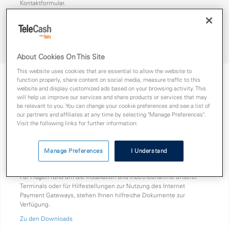
Kontaktformular.
About Cookies On This Site
This website uses cookies that are essential to allow the website to
function properly, share content on social media, measure traffic to this
website and display customized ads based on your browsing activity. This
FAQs
will help us improve our services and share products or services that may
be relevant to you. You can change your cookie preferences and see a list of
Finden Sie eine Lösung zu Ihrem Problem in unseren häufig
our partners and affiliates at any time by selecting "Manage Preferences".
gestellten Fragen (FAQs).
Visit the following links for further information:
Zu den FAQs
Manage Preferences
I Understand
Downloads
Für Fragen rund um die Installation und Inbetriebnahme unserer
Terminals oder für Hilfestellungen zur Nutzung des Internet
Payment Gateways, stehen Ihnen hilfreiche Dokumente zur
Verfügung.
Zu den Downloads