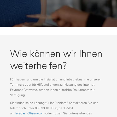
Wie können wir Ihnen
weiterhelfen?
Für Fragen rund um die Installation und Inbetriebnahme unserer
Terminals oder für Hilfestellungen zur Nutzung des Internet
Payment Gateways, stehen Ihnen hilfreiche Dokumente zur
Verfügung.
Sie finden keine Lösung für Ihr Problem? Kontaktieren Sie uns
telefonisch unter 069 33 10 8080, per E-Mail
an
TeleCash@fiserv.com
oder nutzen Sie untenstehendes