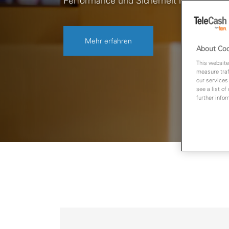
Performance und Sicherheit in Ihrer App
Mehr erfahren
About Coo
This website
measure traf
our services
see a list of
further infor