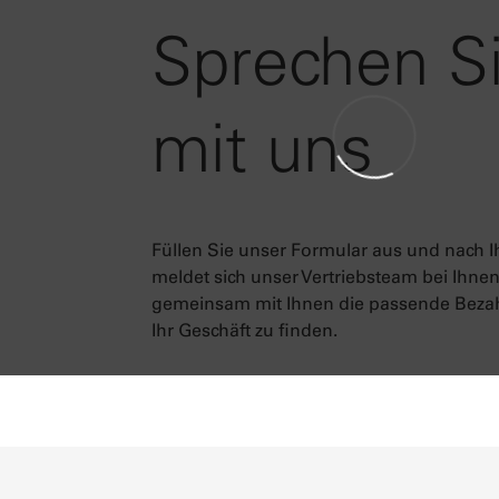
Sprechen S
mit uns
Füllen Sie unser Formular aus und nach I
meldet sich unser Vertriebsteam bei Ihne
gemeinsam mit Ihnen die passende Bezah
Ihr Geschäft zu finden.