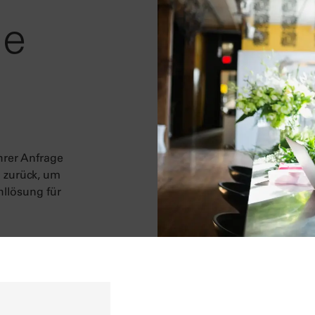
ie
hrer Anfrage
n zurück, um
llösung für