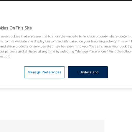
 oder Ihrem Onlineshop.
kies On This Site
 uses cookies that are essential to allow the website to function properly, share content 
fic to this website and display customized ads based on your browsing activity. This will
 and share products or services that may be relevant to you. You can change your cookie 
 our partners and affiliates at any time by selecting "Manage Preferences". Visit the followi
mation:
Manage Preferences
I Understand