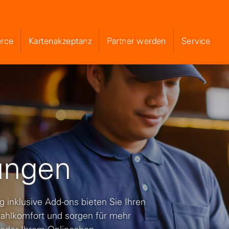
rce
Kartenakzeptanz
Partner werden
Service
Skip to Main Content
ungen
inklusive Add-ons bieten Sie Ihren
ahlkomfort und sorgen für mehr