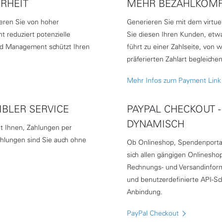
RHEIT
MEHR BEZAHLKOMF
ieren Sie von hoher
Generieren Sie mit dem virtue
 reduziert potenzielle
Sie diesen Ihren Kunden, etwa
aud Management schützt Ihren
führt zu einer Zahlseite, von
präferierten Zahlart begleiche
Mehr Infos zum Payment Lin
IBLER SERVICE
PAYPAL CHECKOUT 
DYNAMISCH
t Ihnen, Zahlungen per
ahlungen sind Sie auch ohne
Ob Onlineshop, Spendenportal
sich allen gängigen Onlinesho
Rechnungs- und Versandinform
und benutzerdefinierte API-Sch
Anbindung.
PayPal Checkout