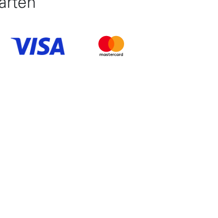
arten
10
Item 6 of 10
Item 7 of 10