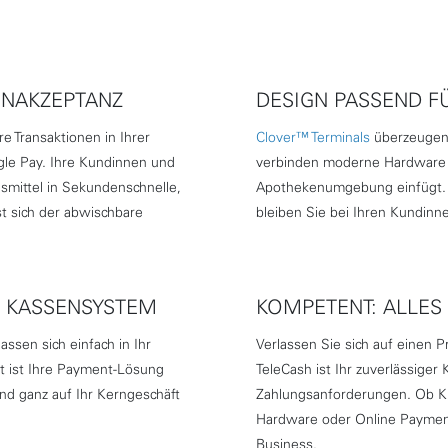
ENAKZEPTANZ
DESIGN PASSEND F
e Transaktionen in Ihrer
Clover™ Terminals
überzeugen 
gle Pay. Ihre Kundinnen und
verbinden moderne Hardware mi
mittel in Sekundenschnelle,
Apothekenumgebung einfügt. 
st sich der abwischbare
bleiben Sie bei Ihren Kundinn
R KASSENSYSTEM
KOMPETENT: ALLES
assen sich einfach in Ihr
Verlassen Sie sich auf einen P
t ist Ihre Payment-Lösung
TeleCash ist Ihr zuverlässiger
und ganz auf Ihr Kerngeschäft
Zahlungsanforderungen. Ob Kre
Hardware oder Online Payment
Business.