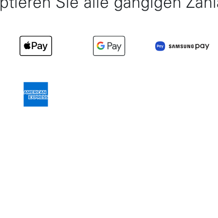
ptieren Sie alle gängigen Zahl
0
Item 3 of 10
Item 4 of 10
Item 5 of 
0
Item 10 of 10