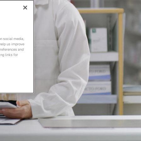
on social media,
 help us improve
preferences and
ng links for