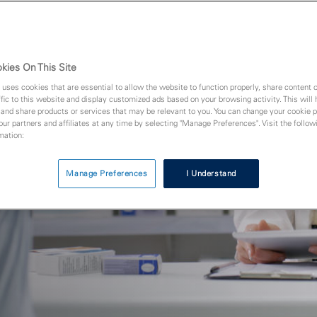
ktloser Kartenakzeptanz der neue
kies On This Site
ahren Erfahrung
 uses cookies that are essential to allow the website to function properly, share content 
m Zahlungsverkehr
fic to this website and display customized ads based on your browsing activity. This will
nk NFC-Funktion
 and share products or services that may be relevant to you. You can change your cookie 
 our partners and affiliates at any time by selecting "Manage Preferences". Visit the followi
schbarem Touchscreen
mation:
Manage Preferences
I Understand