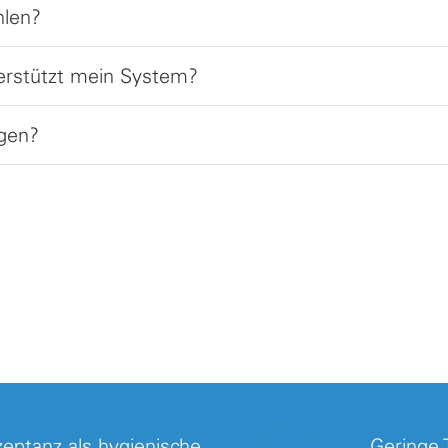
hlen?
erstützt mein System?
igen?
eptanz als hygienische
Geringe 