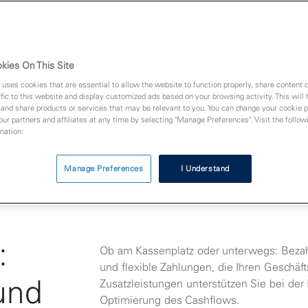
ehr Kundinnen und Kunden gewinnen
ay-Zahlungen ohne zusätzliche Kosten
ansaktionskosten mit GLV
kies On This Site
 uses cookies that are essential to allow the website to function properly, share content 
fic to this website and display customized ads based on your browsing activity. This will
 and share products or services that may be relevant to you. You can change your cookie 
 our partners and affiliates at any time by selecting "Manage Preferences". Visit the followi
mation:
Manage Preferences
I Understand
:
Ob am Kassenplatz oder unterwegs: Bezah
und flexible Zahlungen, die Ihren Geschäft
 und
Zusatzleistungen unterstützen Sie bei de
Optimierung des Cashflows.