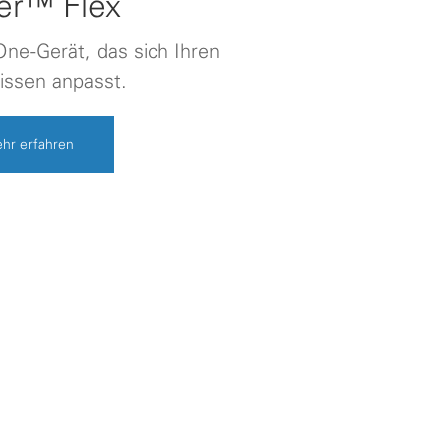
er™ Flex
-One-Gerät, das sich Ihren
issen anpasst.
hr erfahren