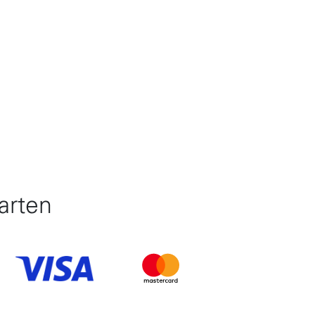
arten
10
Item 6 of 10
Item 7 of 10