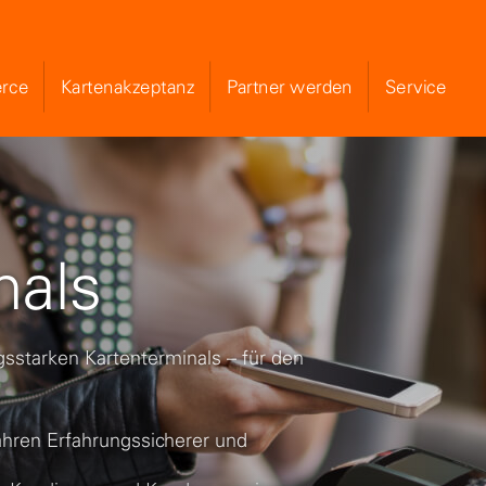
rce
Kartenakzeptanz
Partner werden
Service
Skip to Main Content
nals
sstarken Kartenterminals – für den
ahren Erfahrungssicherer und