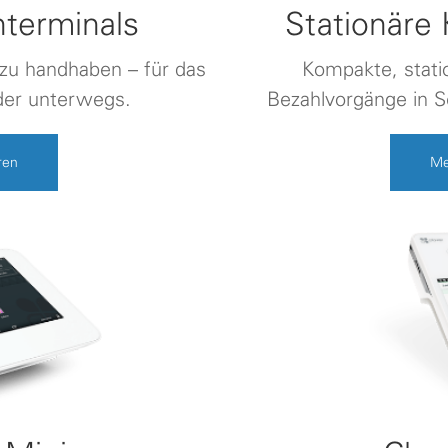
nterminals
Stationäre 
t zu handhaben – für das
Kompakte, stati
der unterwegs.
Bezahlvorgänge in S
ren
Me