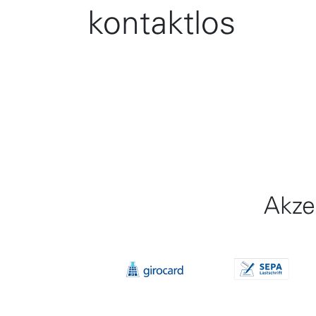
kontaktlos
Akze
Item 1 of 10
Item 2 of 1