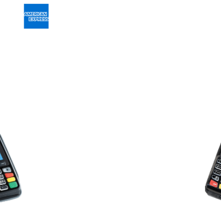
0
Item 10 of 10