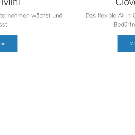
 Mini
Clov
Unternehmen wächst und
Das flexible All-in
sst.
Bedürfn
ren
Me