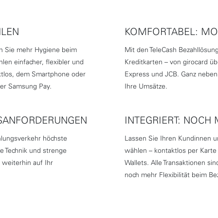
HLEN
KOMFORTABEL: MOB
en Sie mehr Hygiene beim
Mit den TeleCash Bezahllösung
en einfacher, flexibler und
Kreditkarten – von girocard üb
taktlos, dem Smartphone oder
Express und JCB. Ganz nebenb
der Samsung Pay.
Ihre Umsätze.
ITSANFORDERUNGEN
INTEGRIERT: NOCH 
hlungsverkehr höchste
Lassen Sie Ihren Kundinnen 
rte Technik und strenge
wählen – kontaktlos per Kart
weiterhin auf Ihr
Wallets. Alle Transaktionen s
noch mehr Flexibilität beim Be