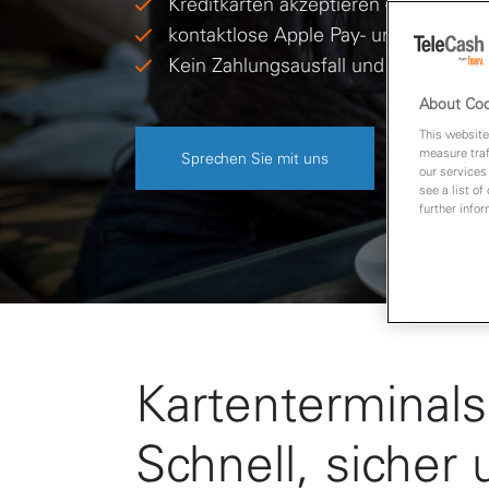
Kreditkarten akzeptieren – noch m
kontaktlose Apple Pay- und Google P
Kein Zahlungsausfall und geringe Tr
About Coo
This website
measure traf
Sprechen Sie mit uns
our services
see a list of
further infor
Kartenterminals
Schnell, sicher