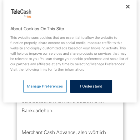
und Restaurants, besteht der Bedarf nach
zeitnahen Finanzspritzen, um Wachstum zu
fördern und saisonalen Schwankungen zu
About Cookies On This Site
begegnen.
This website uses cookies that are essential to allow the website to
function properly, share content on social media, measure traffic to this
website and display customized ads based on your browsing activity. This
Zusätzliches Business Kapital („Merchant
will help us improve our services and share products or services that may
be relevant to you. You can change your cookie preferences and see a list of
Cash Advance“, MCA) taucht auf als
our partners and affiliates at any time by selecting "Manage Preferences".
Visit the following links for further information:
Leuchtfeuer der Hoffnung für schnelle und
flexible Finanzierung und ermöglicht einen
Manage Preferences
I Understand
raschen Kapitalzufluss ohne den
bürokratischen Aufwand traditioneller
Bankdarlehen.
Merchant Cash Advance, also wörtlich