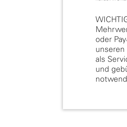
WICHTIG:
Mehrwert
oder Pay
unseren 
als Servi
und gebüh
notwend