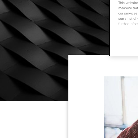
This website
measure traf
our services
see a list of
further infor