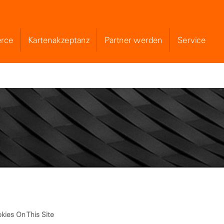
rce
Kartenakzeptanz
Partner werden
Service
Skip to Main Content
eueranpassung von 
Prozent.
kies On This Site