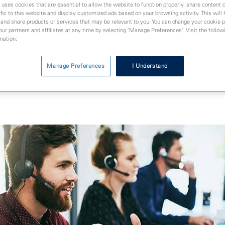
 uses cookies that are essential to allow the website to function properly, share content 
15.06.2020
fic to this website and display customized ads based on your browsing activity. This will
 and share products or services that may be relevant to you. You can change your cookie 
 our partners and affiliates at any time by selecting "Manage Preferences". Visit the followi
mation:
Manage Preferences
I Understand