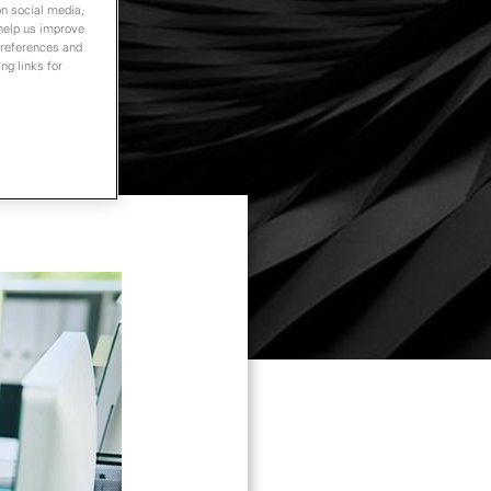
on social media,
 help us improve
preferences and
ng links for