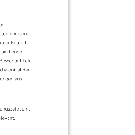
er
reten berechnet
ator-Entgelt,
ansaktionen
 Bewegtartikeln
halen) ist der
rungen aus
tungszeitraum.
elevant.