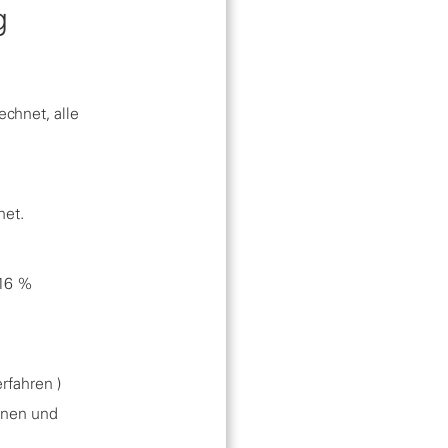
g
chnet, alle
net.
 16 %
rfahren )
nnen und