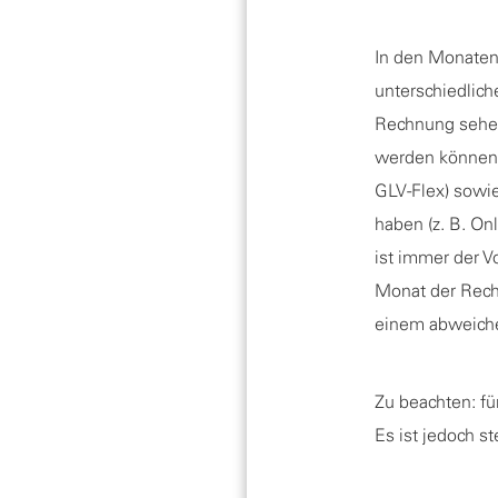
In den Monaten
unterschiedlic
Rechnung sehen.
werden können. 
GLV-Flex) sowie
haben (z. B. On
ist immer der V
Monat der Rech
einem abweiche
Zu beachten: fü
Es ist jedoch s