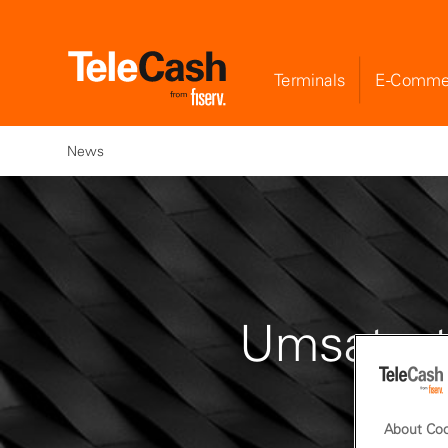
Terminals
E-Comme
News
Umsatzst
About Coo