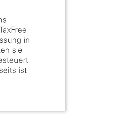
ns
TaxFree
ssung in
en sie
gesteuert
eits ist