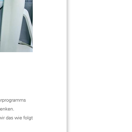
turprogramms
senken.
r das wie folgt