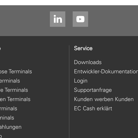
e
Service
Downloads
ose Terminals
Entwickler-Dokumentatio
erminals
Login
re Terminals
Supportanfrage
en Terminals
Kunden werben Kunden
rminals
EC Cash erklärt
minals
Zahlungen
p