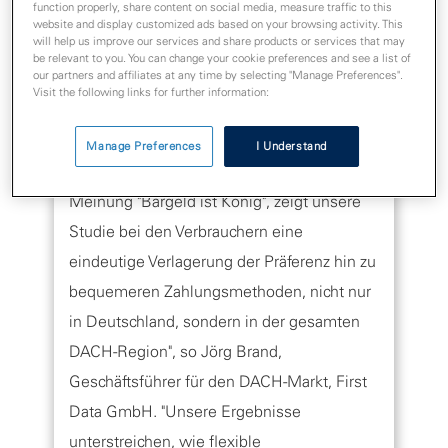
function properly, share content on social media, measure traffic to this
beeinflussen, darunter Sicherheit,
website and display customized ads based on your browsing activity. This
Zugänglichkeit und Alter. Die Ergebnisse
will help us improve our services and share products or services that may
be relevant to you. You can change your cookie preferences and see a list of
decken die gesamte Bevölkerung ab und
our partners and affiliates at any time by selecting "Manage Preferences".
Visit the following links for further information:
vergleichen zudem auch die Bundesländer.
Manage Preferences
I Understand
"Im Gegensatz zu der traditionellen
Meinung "Bargeld ist König", zeigt unsere
Studie bei den Verbrauchern eine
eindeutige Verlagerung der Präferenz hin zu
bequemeren Zahlungsmethoden, nicht nur
in Deutschland, sondern in der gesamten
DACH-Region", so Jörg Brand,
Geschäftsführer für den DACH-Markt, First
Data GmbH. "Unsere Ergebnisse
unterstreichen, wie flexible