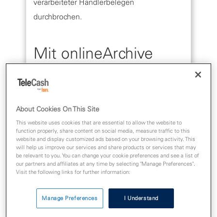
verarbeiteter Händlerbelegen
durchbrochen.
Mit onlineArchive
Belegverwahrung
digitalisieren und
Gutes für die Umwelt
About Cookies On This Site
This website uses cookies that are essential to allow the website to
tun
function properly, share content on social media, measure traffic to this
website and display customized ads based on your browsing activity. This
will help us improve our services and share products or services that may
OnlineArchive bietet Händlerinnen und
be relevant to you. You can change your cookie preferences and see a list of
our partners and affiliates at any time by selecting "Manage Preferences".
Händlern eine umweltschonende
Visit the following links for further information:
Alternative zur Zettelwirtschaft.
Manage Preferences
I Understand
Händlerbelege werden während des
Bezahlvorgangs digital erstellt und an