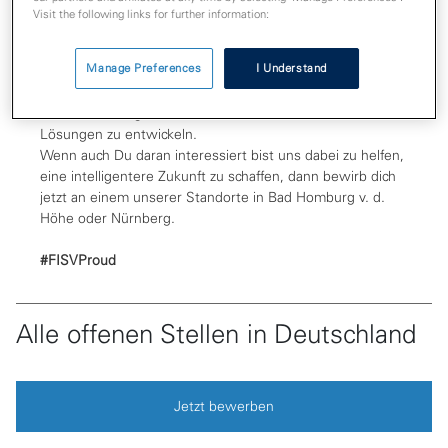
Wir suchen Talente
Visit the following links for further information:
Manage Preferences
I Understand
Hilf uns, die Zukunft des Zahlungsverkehrs und der
Finanztechnologie voranzutreiben und bahnbrechende
Lösungen zu entwickeln.
Wenn auch Du daran interessiert bist uns dabei zu helfen,
eine intelligentere Zukunft zu schaffen, dann bewirb dich
jetzt an einem unserer Standorte in Bad Homburg v. d.
Höhe oder Nürnberg.
#FISVProud
Alle offenen Stellen in Deutschland
Jetzt bewerben