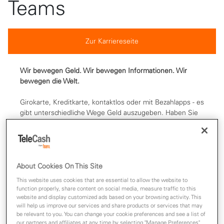
Teams
Zur Karriereseite
Wir bewegen Geld. Wir bewegen Informationen. Wir
bewegen die Welt.
Girokarte, Kreditkarte, kontaktlos oder mit Bezahlapps - es
gibt unterschiedliche Wege Geld auszugeben. Haben Sie
sich schon immer einmal gefragt, wie bargeldloses
Bezahlen funktioniert?
Wir kennen die Antworten. Denn hinter Fiserv steht ein
weltweit führendes Unternehmen im Bereich Financial
Technology und Zahlungsverkehr. Wir ermöglichen
About Cookies On This Site
innovative Finanzdienstleistungen und helfen Menschen
This website uses cookies that are essential to allow the website to
und Unternehmen so, Geld millionenfach am Tag,
function properly, share content on social media, measure traffic to this
zuverlässig und sicher zu bewegen.
website and display customized ads based on your browsing activity. This
will help us improve our services and share products or services that may
be relevant to you. You can change your cookie preferences and see a list of
our partners and affiliates at any time by selecting "Manage Preferences".