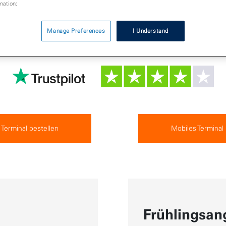
mation:
Manage Preferences
I Understand
.
 Terminal bestellen
Mobiles Terminal
Frühlingsan