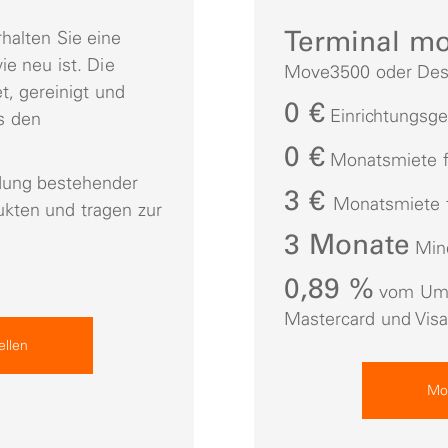
Terminal mob
halten Sie eine
ie neu ist. Die
Move3500 oder De
t, gereinigt und
0 €
Einrichtungsg
es den
0 €
Monatsmiete f
dung bestehender
3 €
Monatsmiete 
kten und tragen zur
3 Monate
Mind
0,89 %
vom Umsa
Mastercard und Vis
ellen
Mob