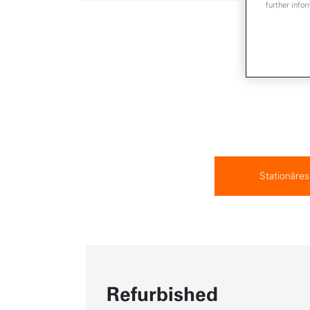
further infor
.
Stationäres
Refurbished