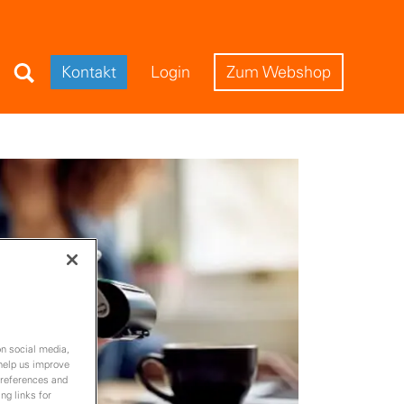
Search Field
Kontakt
Login
Zum Webshop
on social media,
 help us improve
preferences and
ng links for