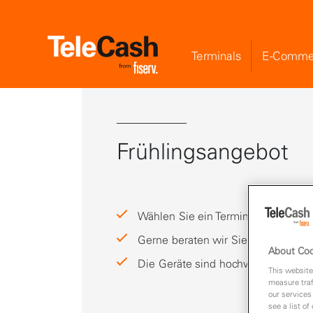
Terminals
E-Comme
Frühlingsangebot
Wählen Sie ein Terminal aus unse
Gerne beraten wir Sie
About Coo
Die Geräte sind hochwertig, genera
This website
measure traf
our services
see a list of