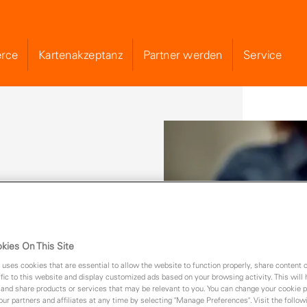
rce
Kartenakzeptanz
Partner werden
Service
Skip to Main Content
rem Refurbished-Angebot
kies On This Site
lüberholt und preiswert
 uses cookies that are essential to allow the website to function properly, share content 
fic to this website and display customized ads based on your browsing activity. This will
 and share products or services that may be relevant to you. You can change your cookie 
 our partners and affiliates at any time by selecting "Manage Preferences". Visit the followi