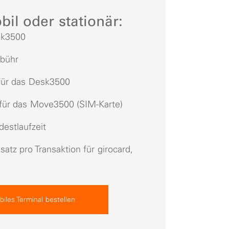
il oder stationär:
sk3500
ebühr
ür das Desk3500
für das Move3500 (SIM-Karte)
estlaufzeit
tz pro Transaktion für girocard,
a
iles Terminal bestellen