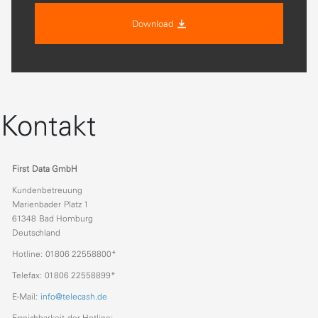
Download
Kontakt
First Data GmbH
Kundenbetreuung
Marienbader Platz 1
61348 Bad Homburg
Deutschland
Hotline: 01806 22558800*
Telefax: 01806 22558899*
E-Mail:
info@telecash.de
Erreichbarkeit der Hotline: