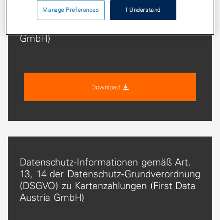
Datenschutz-Informationen gemäß Art.
Manage Preferences
I Understand
13, 14 der Datenschutz-Grundverordnung
(DSGVO) zu Kartenzahlungen (First Data
GmbH)
Download
Datenschutz-Informationen gemäß Art.
13, 14 der Datenschutz-Grundverordnung
(DSGVO) zu Kartenzahlungen (First Data
Austria GmbH)