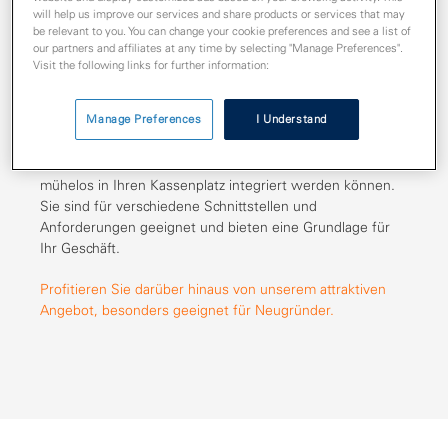
will help us improve our services and share products or services that may
Vielseitig einsetzbar und
be relevant to you. You can change your cookie preferences and see a list of
our partners and affiliates at any time by selecting "Manage Preferences".
einfach zu integrieren
Visit the following links for further information:
Manage Preferences
I Understand
Das Base Next und Pad Next sind leistungsstarke
Terminals vom namenhaften Hersteller CCV, welche
mühelos in Ihren Kassenplatz integriert werden können.
Sie sind für verschiedene Schnittstellen und
Anforderungen geeignet und bieten eine Grundlage für
Ihr Geschäft.
Profitieren Sie darüber hinaus von unserem attraktiven
Angebot, besonders geeignet für Neugründer.