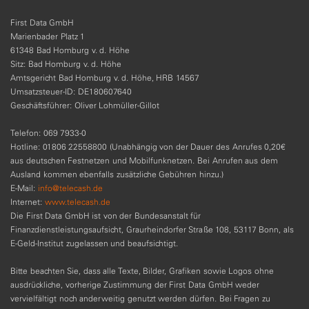
First Data GmbH
Marienbader Platz 1
61348 Bad Homburg v. d. Höhe
Sitz: Bad Homburg v. d. Höhe
Amtsgericht Bad Homburg v. d. Höhe, HRB 14567
Umsatzsteuer-ID: DE180607640
Geschäftsführer: Oliver Lohmüller-Gillot
Telefon: 069 7933-0
Hotline: 01806 22558800 (Unabhängig von der Dauer des Anrufes 0,20€
aus deutschen Festnetzen und Mobilfunknetzen. Bei Anrufen aus dem
Ausland kommen ebenfalls zusätzliche Gebühren hinzu.)
E-Mail:
info@telecash.de
Internet:
www.telecash.de
Die First Data GmbH ist von der Bundesanstalt für
Finanzdienstleistungsaufsicht, Graurheindorfer Straße 108, 53117 Bonn, als
E-Geld-Institut zugelassen und beaufsichtigt.
Bitte beachten Sie, dass alle Texte, Bilder, Grafiken sowie Logos ohne
ausdrückliche, vorherige Zustimmung der First Data GmbH weder
vervielfältigt noch anderweitig genutzt werden dürfen. Bei Fragen zu